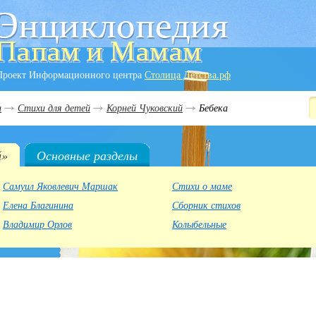
Проект Информационного центра
Столица Детства.рф
и
Стихи для детей
Корней Чуковский
Бебека
й»
Основные разделы
Самуил Яковлевич Маршак
Стихи о маме
Елена Благинина
Сборник стихов
Владимир Орлов
Колыбельные