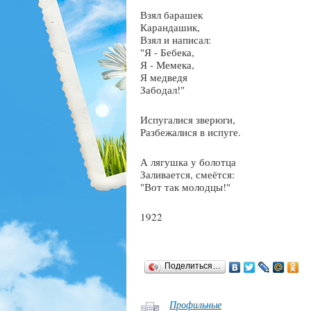
Взял барашек
Карандашик,
Взял и написал:
"Я - Бебека,
Я - Мемека,
Я медведя
Забодал!"
Испугалися зверюги,
Разбежалися в испуге.
А лягушка у болотца
Заливается, смеётся:
"Вот так молодцы!"
1922
Поделиться…
Профильные