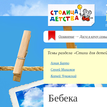
Оглавление
Досуг в кругу семь
Темы раздела «Стихи для дете
Агния Барто
Сергей Михалков
Корней Чуковский
Бебека