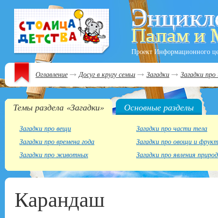
Проект Информационного ц
Оглавление
Досуг в кругу семьи
Загадки
Загадки про
Темы раздела «Загадки»
Основные разделы
Загадки про вещи
Загадки про части тела
Загадки про времена года
Загадки про овощи и фрук
Загадки про животных
Загадки про явления приро
Карандаш