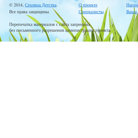
© 2014,
Столица Детства
.
О проекте
Напиш
Все права защищены.
Специалисты
Ваши 
Перепечатка материалов с сайта запрещена
без письменного разрешения администрации проекта.