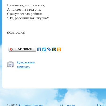
Неказиста, шишковатая,
А придет на стол она,
Скажут весело ребята:
"Ну, рассыпчатая, вкусна!"
(Картошка)
Поделиться…
Профильные
компании
© 2014,
Столица Детства
.
О проекте
Напиш