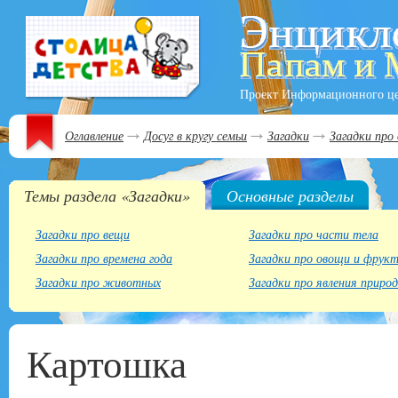
Проект Информационного ц
Оглавление
Досуг в кругу семьи
Загадки
Загадки про
Темы раздела «Загадки»
Основные разделы
Загадки про вещи
Загадки про части тела
Загадки про времена года
Загадки про овощи и фрук
Загадки про животных
Загадки про явления приро
Картошка