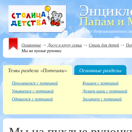
Проект Информационного ц
Оглавление
Досуг в кругу семьи
Стихи для детей
По
Мы на пухлые ручонки
Темы раздела «Потешки»
Основные разделы
Просыпаемся с потешкой
Кушаем с потешкой
Умываемся с потешкой
Делаем шаги с потешкой
Одеваемся с потешкой
Засыпаем с потешкой
Мы на пухлые ручонк