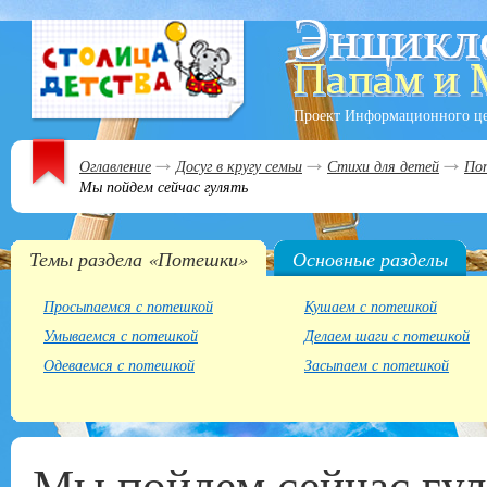
Проект Информационного ц
Оглавление
Досуг в кругу семьи
Стихи для детей
По
Мы пойдем сейчас гулять
Темы раздела «Потешки»
Основные разделы
Просыпаемся с потешкой
Кушаем с потешкой
Умываемся с потешкой
Делаем шаги с потешкой
Одеваемся с потешкой
Засыпаем с потешкой
Мы пойдем сейчас гул