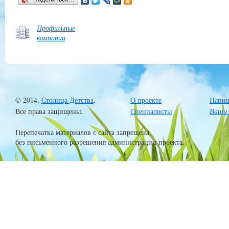
Профильные
компании
© 2014,
Столица Детства
.
О проекте
Напиш
Все права защищены.
Специалисты
Ваши 
Перепечатка материалов с сайта запрещена
без письменного разрешения администрации проекта.