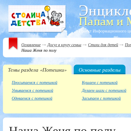
Проект Информационного ц
Оглавление
Досуг в кругу семьи
Стихи для детей
По
Наша Женя по полу
Темы раздела «Потешки»
Основные разделы
Просыпаемся с потешкой
Кушаем с потешкой
Умываемся с потешкой
Делаем шаги с потешкой
Одеваемся с потешкой
Засыпаем с потешкой
Наша Женя по полу