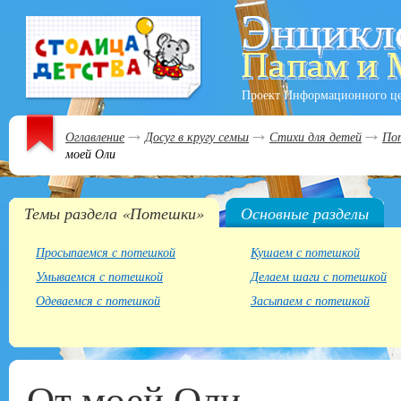
Проект Информационного ц
Оглавление
Досуг в кругу семьи
Стихи для детей
По
моей Оли
Темы раздела «Потешки»
Основные разделы
Просыпаемся с потешкой
Кушаем с потешкой
Умываемся с потешкой
Делаем шаги с потешкой
Одеваемся с потешкой
Засыпаем с потешкой
От моей Оли