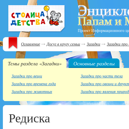
Проект Информационного ц
Оглавление
Досуг в кругу семьи
Загадки
Загадки про
Темы раздела «Загадки»
Основные разделы
Загадки про вещи
Загадки про части тела
Загадки про времена года
Загадки про овощи и фрук
Загадки про животных
Загадки про явления приро
Редиска