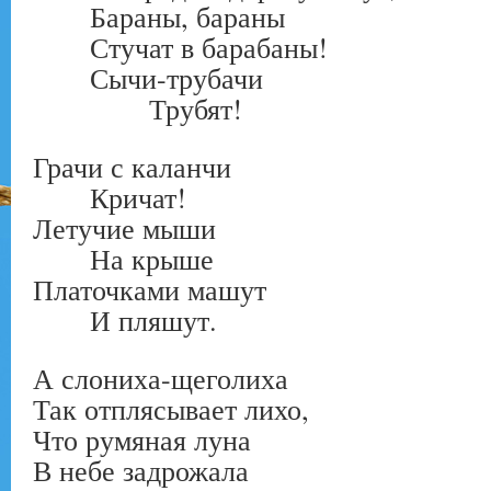
Бараны, бараны
Стучат в барабаны!
Сычи-трубачи
Трубят!
Грачи с каланчи
Кричат!
Летучие мыши
На крыше
Платочками машут
И пляшут.
А слониха-щеголиха
Так отплясывает лихо,
Что румяная луна
В небе задрожала