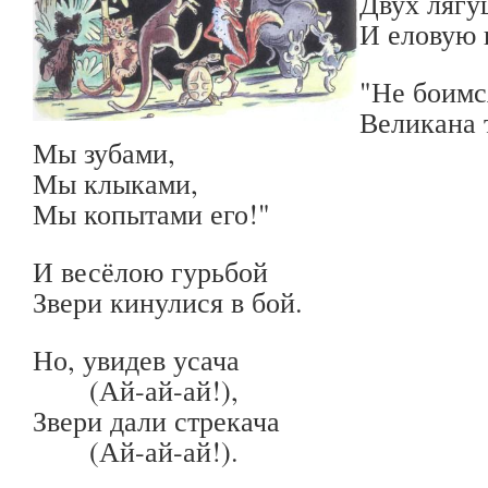
Двух лягу
И еловую
"Не боимс
Великана 
Мы зубами,
Мы клыками,
Мы копытами его!"
И весёлою гурьбой
Звери кинулися в бой.
Но, увидев усача
(Ай-ай-ай!),
Звери дали стрекача
(Ай-ай-ай!).