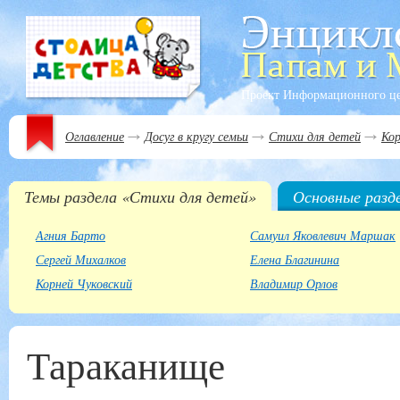
Проект Информационного ц
Оглавление
Досуг в кругу семьи
Стихи для детей
Кор
Темы раздела «Стихи для детей»
Основные разд
Агния Барто
Самуил Яковлевич Маршак
Сергей Михалков
Елена Благинина
Корней Чуковский
Владимир Орлов
Тараканище