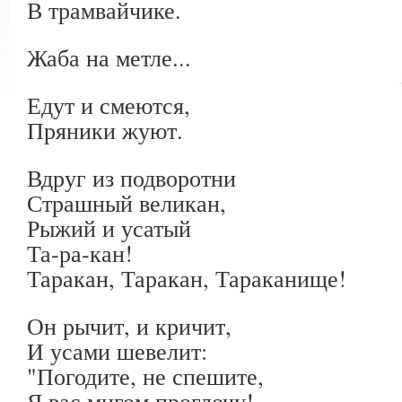
В трамвайчике.
Жаба на метле...
Едут и смеются,
Пряники жуют.
Вдруг из подворотни
Страшный великан,
Рыжий и усатый
Та-ра-кан!
Таракан, Таракан, Тараканище!
Он рычит, и кричит,
И усами шевелит:
"Погодите, не спешите,
Я вас мигом проглочу!