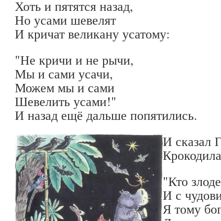
Хоть и пятятся назад,
Но усами шевелят
И кричат великану усатому:
"Не кричи и не рычи,
Мы и сами усачи,
Можем мы и сами
Шевелить усами!"
И назад ещё дальше попятились.
И сказал 
Крокодила
"Кто злоде
И с чудов
Я тому бо