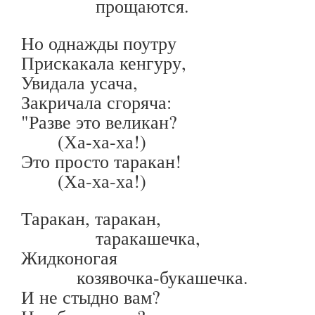
прощаются.
Но однажды поутру
Прискакала кенгуру,
Увидала усача,
Закричала сгоряча:
"Разве это великан?
(Ха-ха-ха!)
Это просто таракан!
(Ха-ха-ха!)
Таракан, таракан,
таракашечка,
Жидконогая
козявочка-букашечка.
И не стыдно вам?