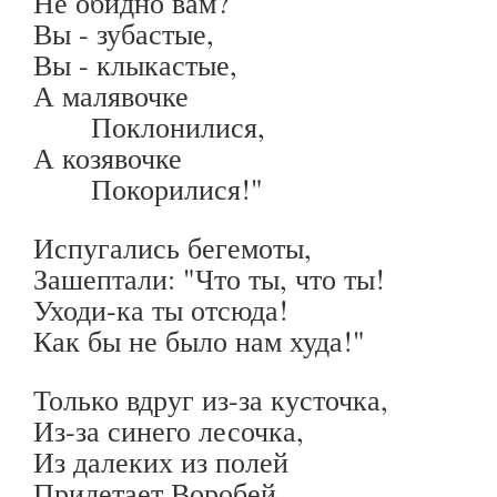
Не обидно вам?
Вы - зубастые,
Вы - клыкастые,
А малявочке
Поклонилися,
А козявочке
Покорилися!"
Испугались бегемоты,
Зашептали: "Что ты, что ты!
Уходи-ка ты отсюда!
Как бы не было нам худа!"
Только вдруг из-за кусточка,
Из-за синего лесочка,
Из далеких из полей
Прилетает Воробей.