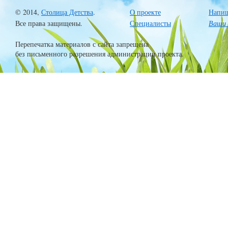
© 2014,
Столица Детства
.
О проекте
Напиш
Все права защищены.
Специалисты
Ваши 
Перепечатка материалов с сайта запрещена
без письменного разрешения администрации проекта.