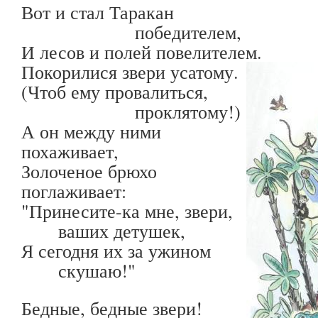
Вот и стал Таракан
победителем,
И лесов и полей повелителем.
Покорилися звери усатому.
(Чтоб ему провалиться,
проклятому!)
А он между ними
похаживает,
Золоченое брюхо
поглаживает:
"Принесите-ка мне, звери,
ваших детушек,
Я сегодня их за ужином
скушаю!"
Бедные, бедные звери!