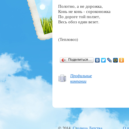
Полотно, а не дорожка,
Конь не конь - сороконожка
По дороге той ползет,
Весь обоз один везет.
(Тепловоз)
Поделиться…
Профильные
компании
© 2014,
Столица Детства
.
О п