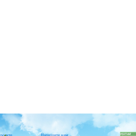
роекте
Напишите нам