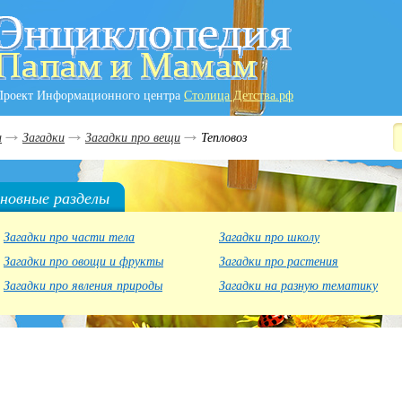
Проект Информационного центра
Столица Детства.рф
и
Загадки
Загадки про вещи
Тепловоз
новные разделы
Загадки про части тела
Загадки про школу
Загадки про овощи и фрукты
Загадки про растения
Загадки про явления природы
Загадки на разную тематику