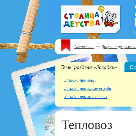
Оглавление
Досуг в кругу семь
Темы раздела «Загадки»
Ос
Загадки про вещи
Загадки про времена года
Загадки про животных
Тепловоз