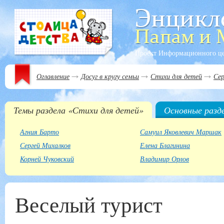
Проект Информационного ц
Оглавление
Досуг в кругу семьи
Стихи для детей
Сер
Темы раздела «Стихи для детей»
Основные разд
Агния Барто
Самуил Яковлевич Маршак
Сергей Михалков
Елена Благинина
Корней Чуковский
Владимир Орлов
Веселый турист