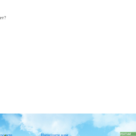
ает?
роекте
Напишите нам