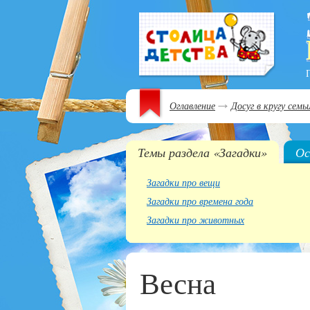
Оглавление
Досуг в кругу семь
Темы раздела «Загадки»
Ос
Загадки про вещи
Загадки про времена года
Загадки про животных
Весна