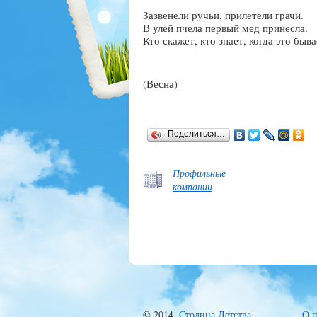
Зазвенели ручьи, прилетели грачи.
В улей пчела первый мед принесла.
Кто скажет, кто знает, когда это быв
(Весна)
Поделиться…
Профильные
компании
© 2014,
Столица Детства
.
О п