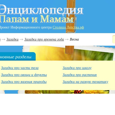
Проект Информационного центра
Столица Детства.рф
и
Загадки
Загадки про времена года
Весна
новные разделы
Загадки про части тела
Загадки про школу
Загадки про овощи и фрукты
Загадки про растения
Загадки про явления природы
Загадки на разную тематику