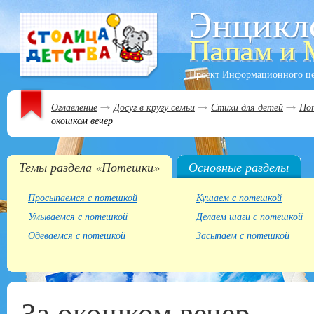
Проект Информационного ц
Оглавление
Досуг в кругу семьи
Стихи для детей
По
окошком вечер
Темы раздела «Потешки»
Основные разделы
Просыпаемся с потешкой
Кушаем с потешкой
Умываемся с потешкой
Делаем шаги с потешкой
Одеваемся с потешкой
Засыпаем с потешкой
За окошком вечер