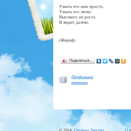
Узнать его нам просто,
Узнать его легко:
Высокого он роста
И видит далеко.
(Жираф)
Поделиться…
Профильные
компании
© 2014,
Столица Детства
.
О п