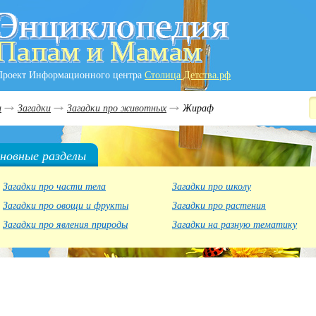
Проект Информационного центра
Столица Детства.рф
и
Загадки
Загадки про животных
Жираф
новные разделы
Загадки про части тела
Загадки про школу
Загадки про овощи и фрукты
Загадки про растения
Загадки про явления природы
Загадки на разную тематику