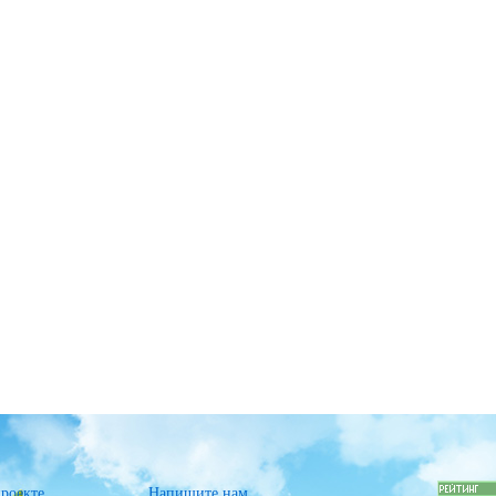
роекте
Напишите нам