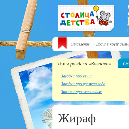
Оглавление
Досуг в кругу семь
Темы раздела «Загадки»
Ос
Загадки про вещи
Загадки про времена года
Загадки про животных
Жираф