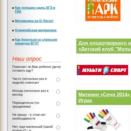
Как успешно сдать ЕГЭ и
ГИА
Математика на 5! Легко!
Олимпийская математика
Как бороться со стрессом
Для плодотворного о
накануне ЕГЭ?
«Детский клуб "Муль
Наш опрос
Помогает ли Вам ребенок (дети)
готовить еду?
Часто (несколько раз в
неделю) помогает
Иногда (несколько раз в
Митенки «Сочи 2014»
месяц)
Играх
Периодически (по
праздникам)
Не прошу - в этом нет
необходимости
Нет, еще маленький (какой
возраст? – в