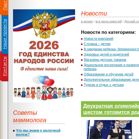
Новости
в начало
/
вся лента новостей
/
Детский сп
Новости по категориям:
Новости компаний
Столица – детям
В ожидании ребенка, беременност
Здоровье детей и родителей
Магазины детских товаров
Дошкольное воспитание и развити
ребенка
Образование и обучение детей
Дополнительное образование дет
Туризм и отдых с детьми
Двукратная олимпий
Советы
шестом готовится ро
маммолога
Что мы знаем о молочной
железе?