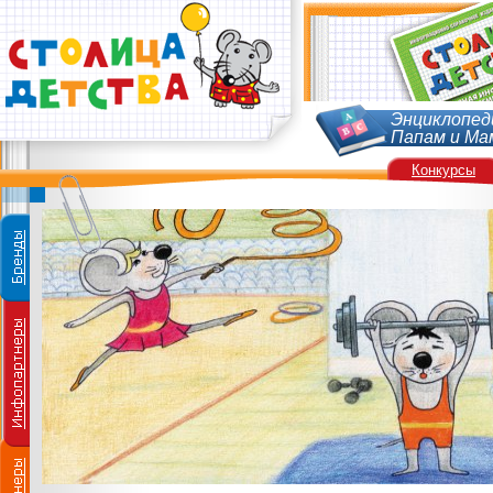
Энциклопед
Папам и Ма
Конкурсы