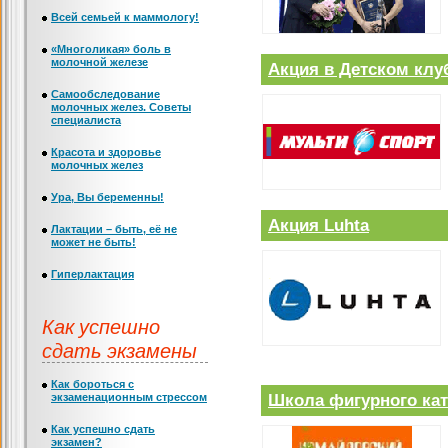
Всей семьей к маммологу!
«Многоликая» боль в
молочной железе
Акция в Детском клу
Самообследование
молочных желез. Советы
специалиста
Красота и здоровье
молочных желез
Ура, Вы беременны!
Акция Luhta
Лактации – быть, её не
может не быть!
Гиперлактация
Как успешно
сдать экзамены
Как бороться с
Школа фигурного ката
экзаменационным стрессом
Как успешно сдать
экзамен?