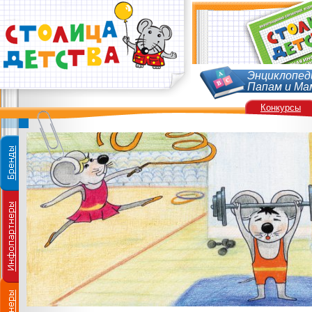
Энциклопед
Папам и Ма
Конкурсы