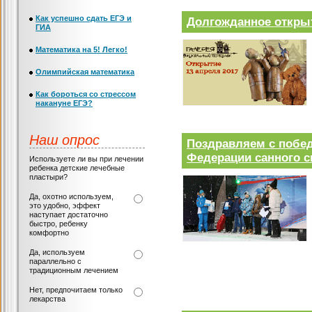
Как успешно сдать ЕГЭ и
Долгожданное откры
ГИА
Математика на 5! Легко!
Олимпийская математика
Как бороться со стрессом
накануне ЕГЭ?
Наш опрос
Поздравляем с побед
Федерации санного 
Используете ли вы при лечении
ребенка детские лечебные
пластыри?
Да, охотно используем,
это удобно, эффект
наступает достаточно
быстро, ребенку
комфортно
Да, используем
параллельно с
традиционным лечением
Нет, предпочитаем только
лекарства