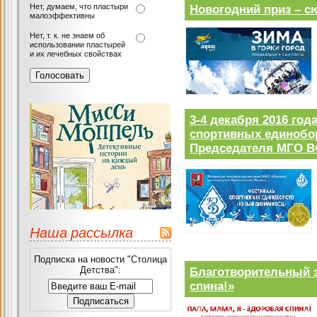
Нет, думаем, что пластыри
Новогодний приз – с
малоэффективны
Нет, т. к. не знаем об
использовании пластырей
и их лечебных свойствах
3-4 декабря 2016 год
спортивных единобо
Председателя МГО 
Наша рассылка
Подписка на новости "Столица
Детства":
Благотворительный з
спина!»