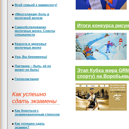
Всей семьей к маммологу!
«Многоликая» боль в
молочной железе
Итоги конкурса рису
Самообследование
молочных желез. Советы
специалиста
Красота и здоровье
молочных желез
Ура, Вы беременны!
Лактации – быть, её не
Этап Кубка мира GR
может не быть!
спорту) на Воробьев
Гиперлактация
Как успешно
сдать экзамены
Как бороться с
экзаменационным стрессом
Как успешно сдать
экзамен?