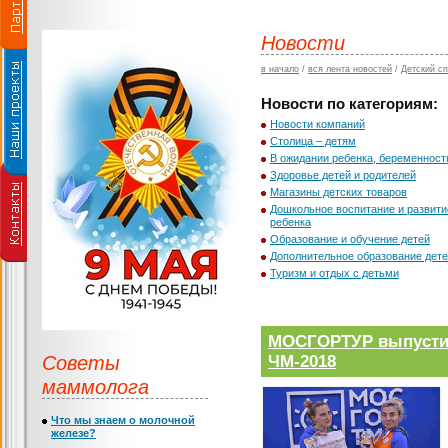
Новости
в начало
/
вся лента новостей
/
Детский сп
Новости по категориям:
Новости компаний
Столица – детям
В ожидании ребенка, беременност
Здоровье детей и родителей
Магазины детских товаров
Дошкольное воспитание и развити
ребенка
Образование и обучение детей
Дополнительное образование дет
Туризм и отдых с детьми
МОСГОРТУР выпустил
Советы
ЧМ-2018
маммолога
Что мы знаем о молочной
железе?