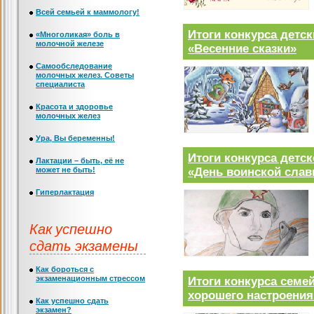
Всей семьей к маммологу!
Итоги конкурса детс
«Многоликая» боль в
молочной железе
«Весенние сказки»
Самообследование
молочных желез. Советы
специалиста
Красота и здоровье
молочных желез
Ура, Вы беременны!
Итоги конкурса детс
Лактации – быть, её не
«День воинской слав
может не быть!
Гиперлактация
Как успешно
сдать экзамены
Как бороться с
экзаменационным стрессом
Итоги конкурса сем
хорошего настроения
Как успешно сдать
экзамен?