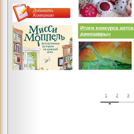
Добавить
Компанию
Итоги конкурса детс
динозавры»
1
2
3