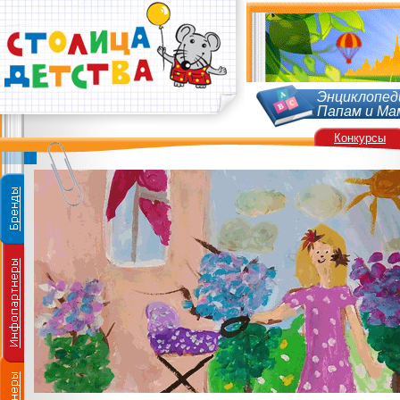
Энциклопед
Папам и Ма
Конкурсы