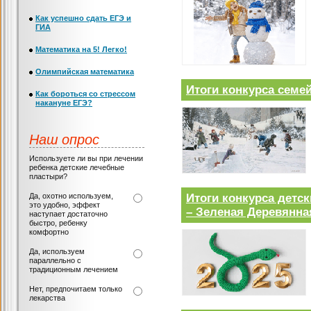
Как успешно сдать ЕГЭ и
ГИА
Математика на 5! Легко!
Олимпийская математика
Итоги конкурса сем
Как бороться со стрессом
накануне ЕГЭ?
Наш опрос
Используете ли вы при лечении
ребенка детские лечебные
пластыри?
Итоги конкурса детс
Да, охотно используем,
это удобно, эффект
– Зеленая Деревянна
наступает достаточно
быстро, ребенку
комфортно
Да, используем
параллельно с
традиционным лечением
Нет, предпочитаем только
лекарства