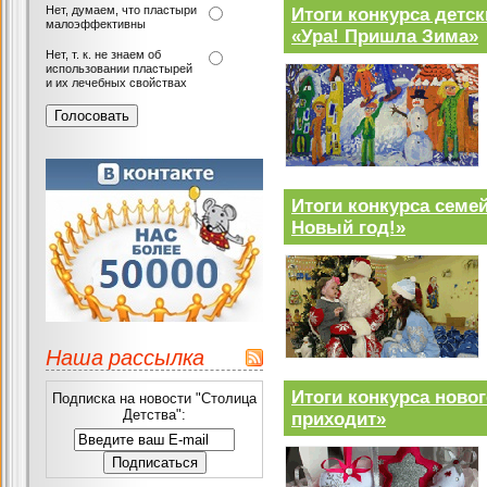
Нет, думаем, что пластыри
Итоги конкурса детс
малоэффективны
«Ура! Пришла Зима»
Нет, т. к. не знаем об
использовании пластырей
и их лечебных свойствах
Итоги конкурса сем
Новый год!»
Наша рассылка
Итоги конкурса ново
Подписка на новости "Столица
Детства":
приходит»