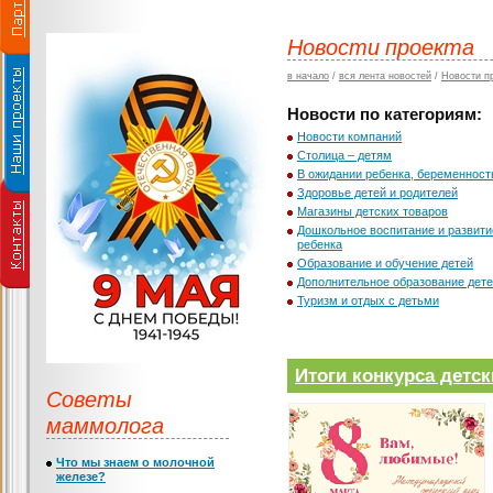
Новости проекта
в начало
/
вся лента новостей
/
Новости п
Новости по категориям:
Новости компаний
Столица – детям
В ожидании ребенка, беременност
Здоровье детей и родителей
Магазины детских товаров
Дошкольное воспитание и развити
ребенка
Образование и обучение детей
Дополнительное образование дет
Туризм и отдых с детьми
Итоги конкурса детск
Советы
маммолога
Что мы знаем о молочной
железе?