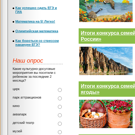
Как успешно сдать ЕГЭ и
ГИА
Математика на 5! Легко!
Олимпийская математика
Итоги конкурса семе
России»
Как бороться со стрессом
накануне ЕГЭ?
Наш опрос
Какие культурно-досуговые
мероприятия вы посетили с
ребенком за последние 2
месяца?
Итоги конкурса семе
цирк
ягоды»
парк аттракционов
кино
аквапарк
детский театр
музей