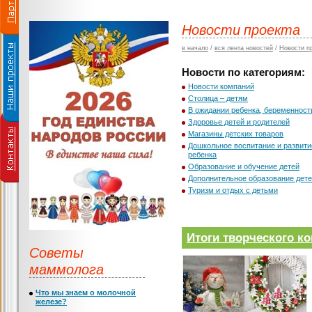
Новости проекта
в начало
/
вся лента новостей
/
Новости п
Новости по категориям:
Новости компаний
Столица – детям
В ожидании ребенка, беременност
Здоровье детей и родителей
Магазины детских товаров
Дошкольное воспитание и развити
ребенка
Образование и обучение детей
Дополнительное образование дет
Туризм и отдых с детьми
Итоги творческого к
Советы
маммолога
Что мы знаем о молочной
железе?