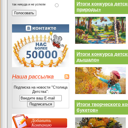
Итоги конкурса детс
так никуда и не успели
природы»
Итоги конкурса детс
дышало»
Наша рассылка
Подписка на новости "Столица
Детства":
Итоги творческого к
букетов»
Добавить
Компанию