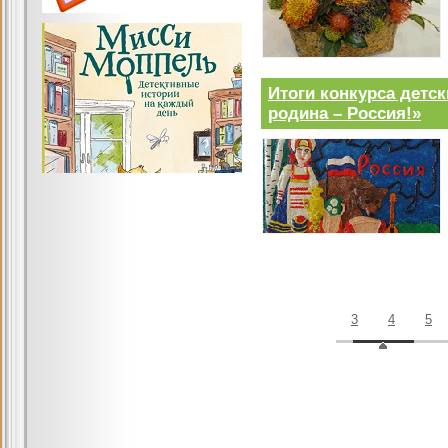
Итоги конкурса детс
родина – Россия!»
3
4
5