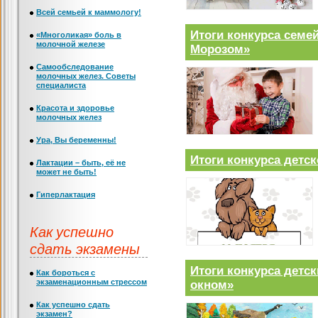
Всей семьей к маммологу!
Итоги конкурса семе
«Многоликая» боль в
молочной железе
Морозом»
Самообследование
молочных желез. Советы
специалиста
Красота и здоровье
молочных желез
Ура, Вы беременны!
Итоги конкурса детс
Лактации – быть, её не
может не быть!
Гиперлактация
Как успешно
сдать экзамены
Итоги конкурса детск
Как бороться с
экзаменационным стрессом
окном»
Как успешно сдать
экзамен?