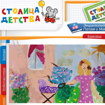
Энциклопед
Папам и Ма
Конкурсы