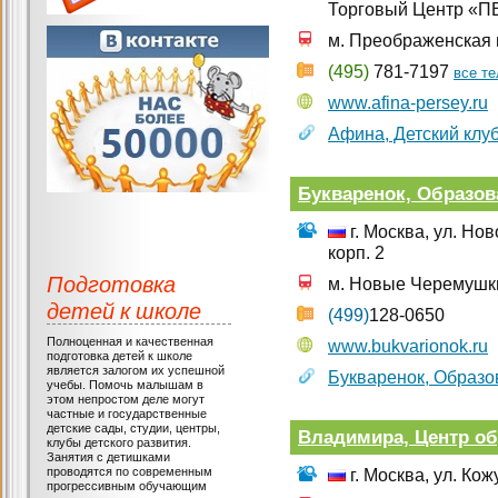
Торговый Центр «П
м. Преображенская
(495)
781-7197
все т
www.afina-persey.ru
Афина, Детский клу
Букваренок, Образов
г. Москва, ул. Но
корп. 2
Подготовка
м. Новые Черемушк
детей к школе
(499)
128-0650
Полноценная и качественная
www.bukvarionok.ru
подготовка детей к школе
является залогом их успешной
Букваренок, Образо
учебы. Помочь малышам в
этом непростом деле могут
частные и государственные
детские сады, студии, центры,
Владимира, Центр о
клубы детского развития.
Занятия с детишками
проводятся по современным
г. Москва, ул. Кож
прогрессивным обучающим