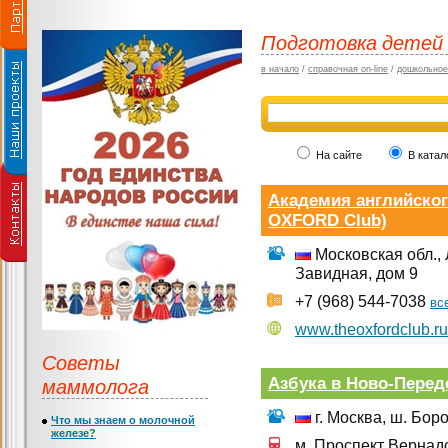
Подготовка детей 
в начало
/
справочная on-line
/
дошкольное
На сайте
В катал
Академия английског
OXFORD Club)
Московская обл., Л
Завидная, дом 9
+7 (968) 544-7038
вс
www.theoxfordclub.ru
Советы
маммолога
Азбука в Ново-Перед
г. Москва, ш. Боро
Что мы знаем о молочной
железе?
м. Проспект Вернад