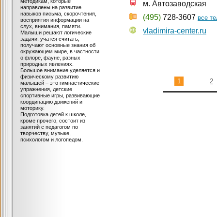
методикам, которые
м. Автозаводская
направлены на развитие
навыков письма, скорочтения,
(495)
728-3607
все т
восприятия информации на
слух, внимания, памяти.
vladimira-center.ru
Малыши решают логические
задачи, учатся считать,
получают основные знания об
окружающем мире, в частности
о флоре, фауне, разных
природных явлениях.
Большое внимание уделяется и
физическому развитию
1
2
малышей – это гимнастические
упражнения, детские
спортивные игры, развивающие
координацию движений и
моторику.
Подготовка детей к школе,
кроме прочего, состоит из
занятий с педагогом по
творчеству, музыке,
психологом и логопедом.