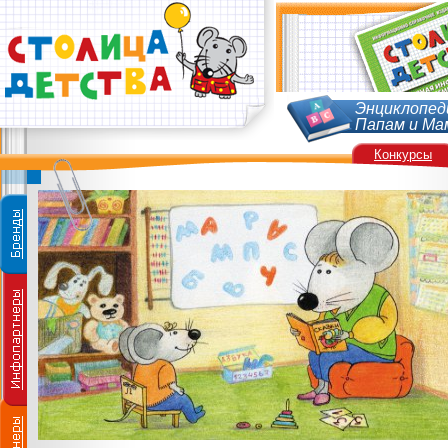
Энциклопед
Папам и Ма
Конкурсы