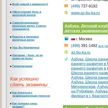
Всей семьей к маммологу!
(499)
737-9192
«Многоликая» боль в
www.az-bu-ka.ru
молочной железе
Самообследование
Азбука, Детский клу
молочных желез. Советы
специалиста
детских развивающих
Красота и здоровье
г. Москва
молочных желез
(499)
391-1492
все т
Ура, Вы беременны!
az-bu-ka.ru
Лактации – быть, её не
может не быть!
Азбука, Школа ранн
раннего развития в
Гиперлактация
раннего развития в
Школа раннего разв
Как успешно
Азбука, Школа ранне
Азбука, Школа ранн
сдать экзамены
Мичуринском
,
Азбук
на Рублёвке
,
Азбука
Как бороться с
филиал в г. Красног
экзаменационным стрессом
Как успешно сдать
экзамен?