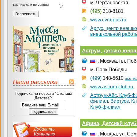
м. Чертановская
так никуда и не успели
(495)
318-8181
www.cvrargus.ru
Аргус, центр внешк
внешкольной работ
Аструм, детско-юнош
г. Москва, пл. По
м. Парк Победы
(499)
148-5610
все т
Наша рассылка
www.astrum-club.ru
Подписка на новости "Столица
Аструм-Айс, Клуб-ф
Детства":
филиал
,
Виртуоз, К
Клуб-филиал
Афина, Детсикй клуб
Добавить
Компанию
г. Москва, ул. Се