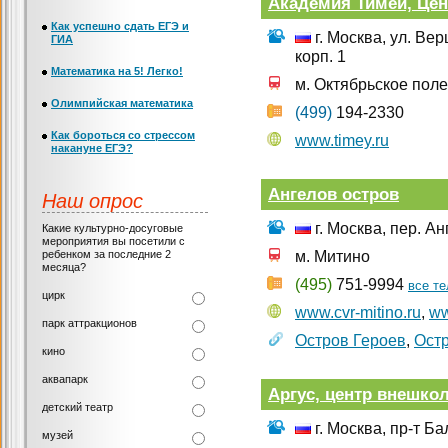
Академия Тимей, Цен
Как успешно сдать ЕГЭ и
г. Москва, ул. Ве
ГИА
корп. 1
Математика на 5! Легко!
м. Октябрьское поле
Олимпийская математика
(499)
194-2330
Как бороться со стрессом
www.timey.ru
накануне ЕГЭ?
Ангелов остров
Наш опрос
г. Москва, пер. Ан
Какие культурно-досуговые
мероприятия вы посетили с
ребенком за последние 2
м. Митино
месяца?
(495)
751-9994
все т
цирк
www.cvr-mitino.ru
,
ww
парк аттракционов
Остров Героев
,
Ост
кино
аквапарк
Аргус, центр внешко
детский театр
г. Москва, пр-т Б
музей