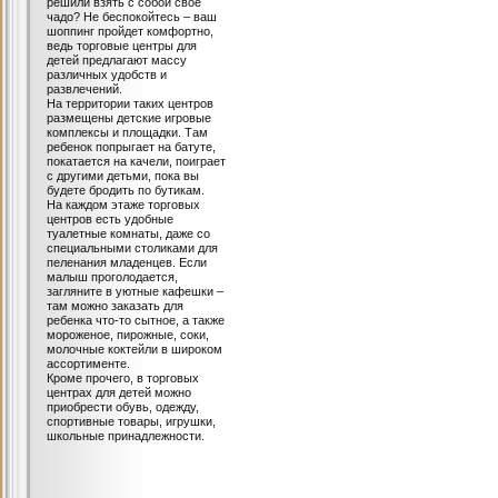
решили взять с собой свое
чадо? Не беспокойтесь – ваш
шоппинг пройдет комфортно,
ведь торговые центры для
детей предлагают массу
различных удобств и
развлечений.
На территории таких центров
размещены детские игровые
комплексы и площадки. Там
ребенок попрыгает на батуте,
покатается на качели, поиграет
с другими детьми, пока вы
будете бродить по бутикам.
На каждом этаже торговых
центров есть удобные
туалетные комнаты, даже со
специальными столиками для
пеленания младенцев. Если
малыш проголодается,
загляните в уютные кафешки –
там можно заказать для
ребенка что-то сытное, а также
мороженое, пирожные, соки,
молочные коктейли в широком
ассортименте.
Кроме прочего, в торговых
центрах для детей можно
приобрести обувь, одежду,
спортивные товары, игрушки,
школьные принадлежности.