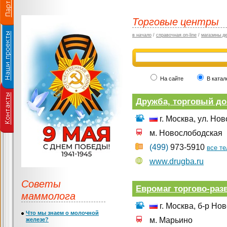
Торговые центры
в начало
/
справочная on-line
/
магазины д
На сайте
В катал
Дружба, торговый д
г. Москва, ул. Но
м. Новослободская
(499)
973-5910
все т
www.drugba.ru
Советы
Евромаг торгово-ра
маммолога
г. Москва, б-р Нов
Что мы знаем о молочной
м. Марьино
железе?