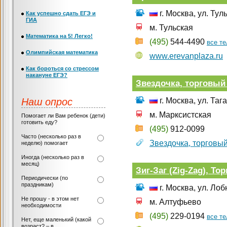
г. Москва, ул. Ту
Как успешно сдать ЕГЭ и
ГИА
м. Тульская
Математика на 5! Легко!
(495)
544-4490
все т
Олимпийская математика
www.erevanplaza.ru
Как бороться со стрессом
накануне ЕГЭ?
Звездочка, торговый
Наш опрос
г. Москва, ул. Тага
м. Марксистская
Помогает ли Вам ребенок (дети)
готовить еду?
(495)
912-0099
Часто (несколько раз в
Звездочка, торговы
неделю) помогает
Иногда (несколько раз в
месяц)
Зиг-Заг (Zig-Zag), Т
Периодически (по
праздникам)
г. Москва, ул. Ло
Не прошу - в этом нет
м. Алтуфьево
необходимости
(495)
229-0194
все т
Нет, еще маленький (какой
возраст? – в