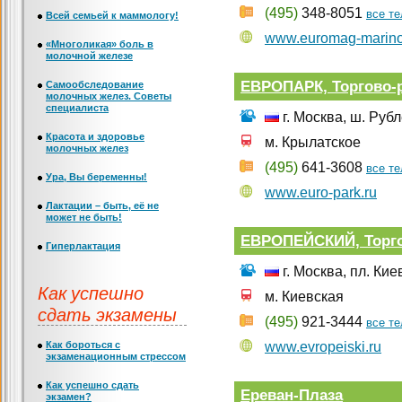
(495)
348-8051
все т
Всей семьей к маммологу!
www.euromag-marino
«Многоликая» боль в
молочной железе
ЕВРОПАРК, Торгово-
Самообследование
молочных желез. Советы
специалиста
г. Москва, ш. Руб
Красота и здоровье
м. Крылатское
молочных желез
(495)
641-3608
все т
Ура, Вы беременны!
www.euro-park.ru
Лактации – быть, её не
может не быть!
ЕВРОПЕЙСКИЙ, Торго
Гиперлактация
г. Москва, пл. Кие
Как успешно
м. Киевская
сдать экзамены
(495)
921-3444
все т
Как бороться с
www.evropeiski.ru
экзаменационным стрессом
Как успешно сдать
Ереван-Плаза
экзамен?