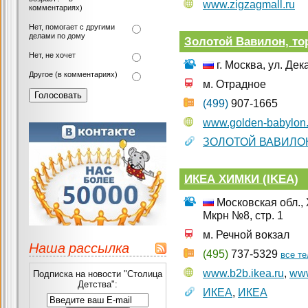
www.zigzagmall.ru
комментариях)
Нет, помогает с другими
делами по дому
Золотой Вавилон, то
Нет, не хочет
г. Москва, ул. Де
Другое (в комментариях)
м. Отрадное
(499)
907-1665
www.golden-babylon.
ЗОЛОТОЙ ВАВИЛО
ИКЕА ХИМКИ (IKEA)
Московская обл., Х
Мкрн №8, стр. 1
м. Речной вокзал
Наша рассылка
(495)
737-5329
все т
www.b2b.ikea.ru
,
www
Подписка на новости "Столица
Детства":
ИКЕА
,
ИКЕА