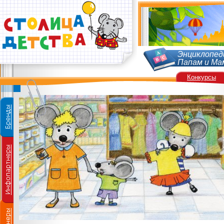
Энциклопед
Папам и Ма
Конкурсы