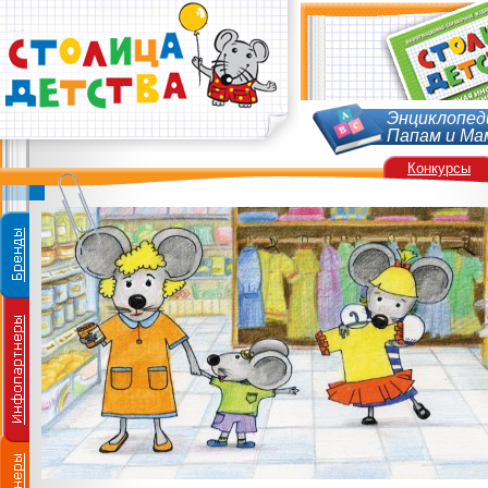
Энциклопед
Папам и Ма
Конкурсы