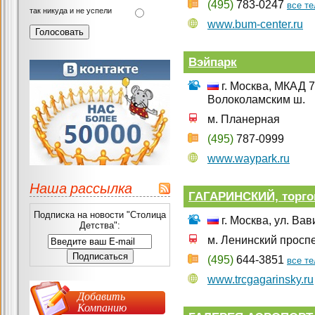
(495)
783-0247
все т
так никуда и не успели
www.bum-center.ru
Вэйпарк
г. Москва, МКАД 
Волоколамским ш.
м. Планерная
(495)
787-0999
www.waypark.ru
Наша рассылка
ГАГАРИНСКИЙ, торго
Подписка на новости "Столица
г. Москва, ул. Вав
Детства":
м. Ленинский просп
(495)
644-3851
все т
www.trcgagarinsky.ru
Добавить
Компанию