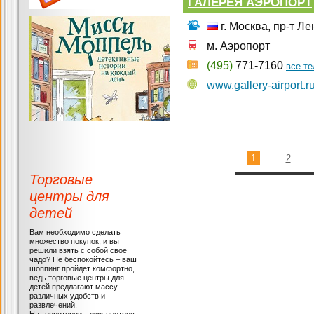
ГАЛЕРЕЯ АЭРОПОРТ
г. Москва, пр-т Л
м. Аэропорт
(495)
771-7160
все т
www.gallery-airport.r
1
2
Торговые
центры для
детей
Вам необходимо сделать
множество покупок, и вы
решили взять с собой свое
чадо? Не беспокойтесь – ваш
шоппинг пройдет комфортно,
ведь торговые центры для
детей предлагают массу
различных удобств и
развлечений.