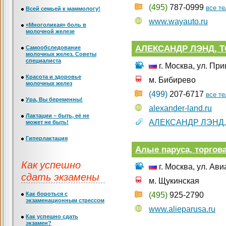
(495)
787-0999
все т
Всей семьей к маммологу!
www.wayauto.ru
«Многоликая» боль в
молочной железе
АЛЕКСАНДР ЛЭНД, 
Самообследование
молочных желез. Советы
специалиста
г. Москва, ул. Пр
Красота и здоровье
м. Бибирево
молочных желез
(499)
207-6717
все т
Ура, Вы беременны!
alexander-land.ru
Лактации – быть, её не
АЛЕКСАНДР ЛЭНД,
может не быть!
Гиперлактация
Алые паруса, торгова
Как успешно
г. Москва, ул. Ав
сдать экзамены
м. Щукинская
Как бороться с
(495)
925-2790
экзаменационным стрессом
www.alieparusa.ru
Как успешно сдать
экзамен?