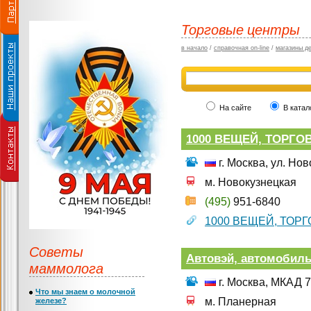
Торговые центры
в начало
/
справочная on-line
/
магазины д
На сайте
В катал
1000 ВЕЩЕЙ, ТОРГО
г. Москва, ул. Но
м. Новокузнецкая
(495)
951-6840
1000 ВЕЩЕЙ, ТОР
Советы
Автовэй, автомобил
маммолога
г. Москва, МКАД 7
Что мы знаем о молочной
м. Планерная
железе?