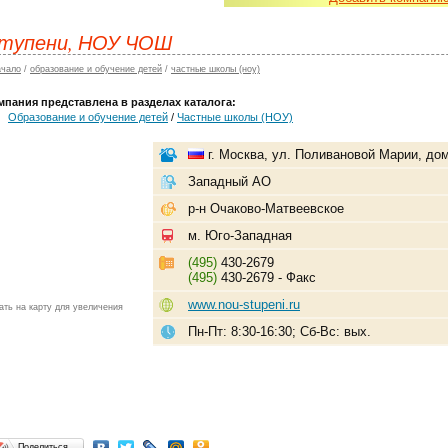
тупени, НОУ ЧОШ
ачало
/
образование и обучение детей
/
частные школы (ноу)
мпания представлена в разделах каталога:
Образование и обучение детей
/
Частные школы (НОУ)
г. Москва, ул. Поливановой Марии, до
Западный АО
р-н Очаково-Матвеевское
м. Юго-Западная
(495)
430-2679
(495)
430-2679 - Факс
www.nou-stupeni.ru
ать на карту для увеличения
Пн-Пт: 8:30-16:30; Сб-Вс: вых.
Поделиться…