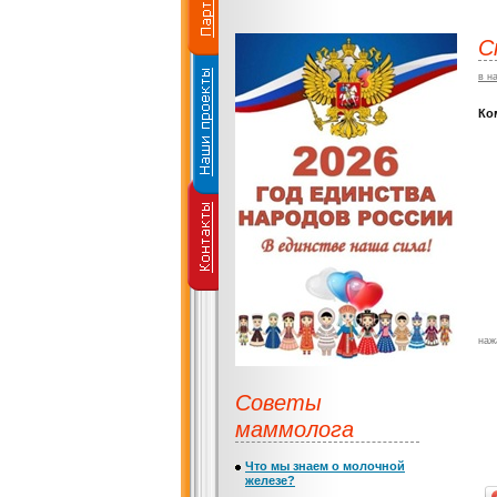
С
в н
Ко
наж
Советы
маммолога
Что мы знаем о молочной
железе?