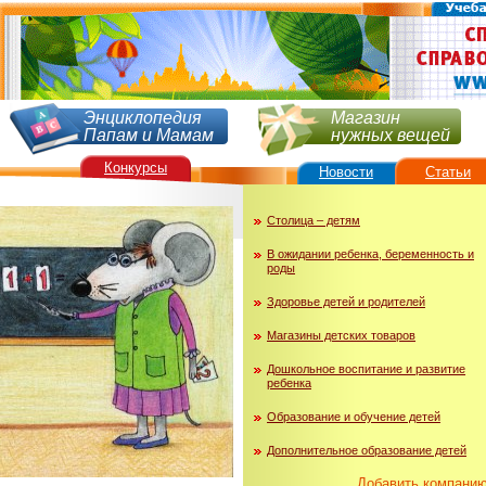
Энциклопедия
Магазин
Папам и Мамам
нужных вещей
Конкурсы
Новости
Статьи
Столица – детям
В ожидании ребенка, беременность и
роды
Здоровье детей и родителей
Магазины детских товаров
Дошкольное воспитание и развитие
ребенка
Образование и обучение детей
Дополнительное образование детей
Добавить компани