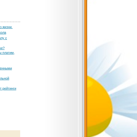
з жизни.
кола
олу с
ые?
ы платим,
ренными
ольной
т рейтинги