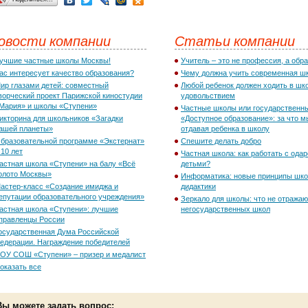
овости компании
Статьи компании
учшие частные школы Москвы!
Учитель – это не профессия, а обра
ас интересует качество образования?
Чему должна учить современная ш
ир глазами детей: совместный
Любой ребенок должен ходить в шк
ворческий проект Парижской киностудии
удовольствием
Мария» и школы «Ступени»
Частные школы или государственн
икторина для школьников «Загадки
«Доступное образование»: за что м
ашей планеты»
отдавая ребенка в школу
бразовательной программе «Экстернат»
Спешите делать добро
 10 лет
Частная школа: как работать с ода
астная школа «Ступени» на балу «Всё
детьми?
олото Москвы»
Информатика: новые принципы шк
астер-класс «Создание имиджа и
дидактики
епутации образовательного учреждения»
Зеркало для школы: что не отражаю
астная школа «Ступени»: лучшие
негосударственных школ
правленцы России
осударственная Дума Российской
едерации. Награждение победителей
ОУ СОШ «Ступени» – призер и медалист
оказать все
Вы можете задать вопрос: