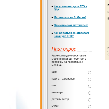
Как успешно сдать ЕГЭ и
ГИА
Е
Математика на 5! Легко!
Олимпийская математика
Как бороться со стрессом
накануне ЕГЭ?
Наш опрос
с
(
Какие культурно-досуговые
мероприятия вы посетили с
ребенком за последние 2
месяца?
цирк
парк аттракционов
кино
аквапарк
детский театр
музей