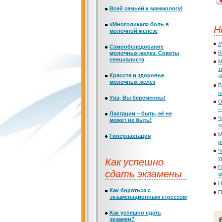
Всей семьей к маммологу!
«Многоликая» боль в
Н
молочной железе
Л
Самообследование
В
молочных желез. Советы
специалиста
М
т
Красота и здоровье
«
молочных желез
В
н
Ура, Вы беременны!
О
–
Лактации – быть, её не
Ч
может не быть!
з
М
Гиперлактация
р
Ч
Как успешно
у
Г
сдать экзамены
Ф
Н
Как бороться с
П
экзаменационным стрессом
Как успешно сдать
экзамен?