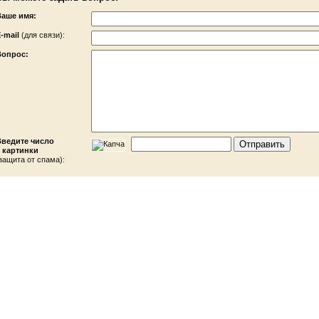
Ваше имя:
-mail
(для связи):
Вопрос:
Введите число
 картинки
защита от спама):