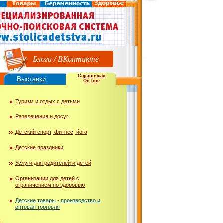
Блоги
/
ВКонтакте
Справочная
Выставки
On-line
Туризм и отдых с детьми
Развлечения и досуг
Детский спорт, фитнес, йога
Детские праздники
Услуги для родителей и детей
Организации для детей с
ограничением по здоровью
Детские товары - производство и
оптовая торговля
ю