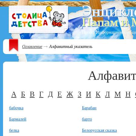
Проект Информационного ц
Оглавление
Алфавитный указатель
Алфавит
А
Б
В
Г
Д
Е
Ж
З
И
К
Л
М
Н
бабочка
Барабан
Бармалей
барто
белка
Белорусская сказка