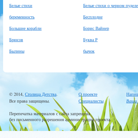
Белые стихи
Белые стихи о черном пуделе
беременность
Бесплодие
Большие корабли
Борис Вайнер
Брюсов
Буква Р
Былины
бычок
© 2014,
Столица Детства
.
О проекте
Напиш
Все права защищены.
Специалисты
Ваши 
Перепечатка материалов с сайта запрещена
без письменного разрешения администрации проекта.