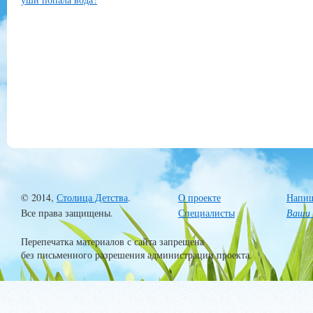
© 2014,
Столица Детства
.
О проекте
Напиш
Все права защищены.
Специалисты
Ваши 
Перепечатка материалов с сайта запрещена
без письменного разрешения администрации проекта.