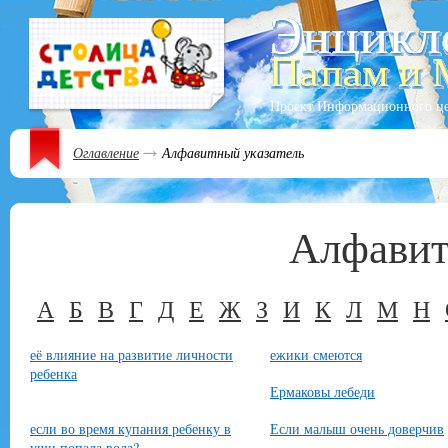
Проект Информационного ц
Оглавление
Алфавитный указатель
Алфавит
А
Б
В
Г
Д
Е
Ж
З
И
К
Л
М
Н
её влияние на развитие личности
ежики смеются
ребенка
Ермаковы лебеди
если во время купания ребенку в
Если малыш очень доверчив
уши попала вода?