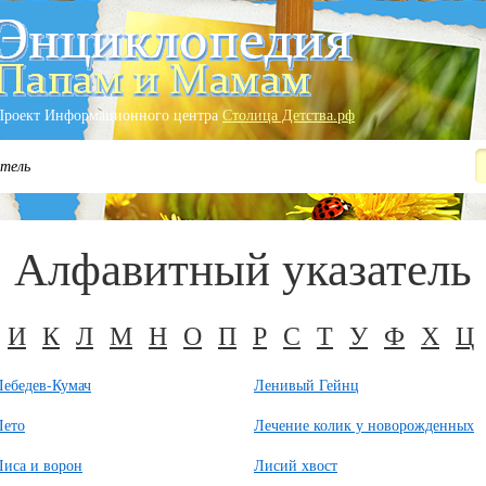
Проект Информационного центра
Столица Детства.рф
тель
Алфавитный указатель
И
К
Л
М
Н
О
П
Р
С
Т
У
Ф
Х
Ц
Лебедев-Кумач
Ленивый Гейнц
Лето
Лечение колик у новорожденных
Лиса и ворон
Лисий хвост