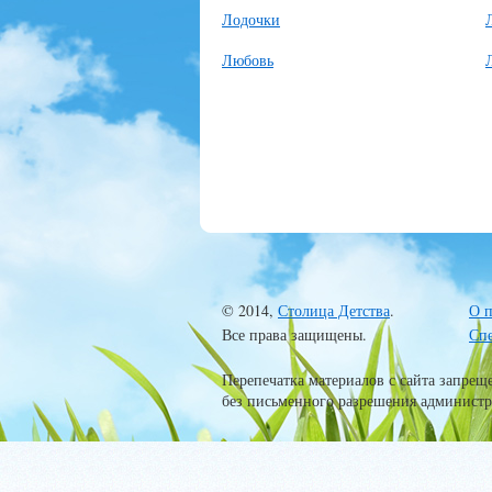
Лодочки
Любовь
© 2014,
Столица Детства
.
О п
Все права защищены.
Сп
Перепечатка материалов с сайта запрещ
без письменного разрешения администр