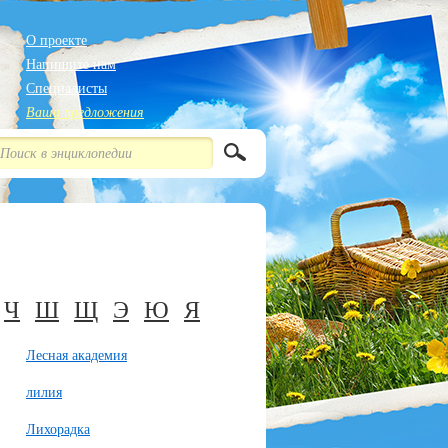
О проекте
Напишите нам
Специалисты
Ваши предложения
Ч
Ш
Щ
Э
Ю
Я
Лесная академия
лилия
Лихорадка