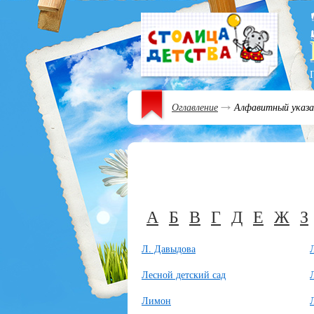
Оглавление
Алфавитный указа
А
Б
В
Г
Д
Е
Ж
З
Л. Давыдова
Лесной детский сад
Лимон