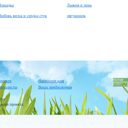
Лошадка
Лыжня и пень
Любовь весна и сердца стук
лягушонок
роекте
Напишите нам
ециалисты
Ваши предложения
ена
ации проекта.