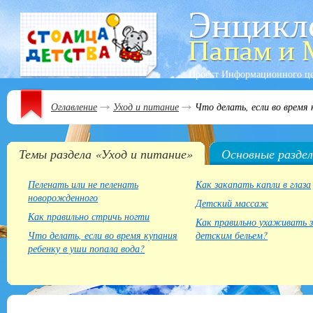
Проект Информационного ц
Оглавление
Уход и питание
Что делать, если во время 
Темы раздела «Уход и питание»
Основные разде
Пеленать или не пеленать
Как закапать капли в глаза
новорожденного
Детский массаж
Как правильно стричь ногти
Как правильно ухаживать 
Что делать, если во время купания
детским бельем?
ребенку в уши попала вода?