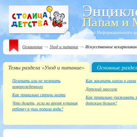
Проект Информационного ц
Оглавление
Уход и питание
Искусственное вскармливан
Темы раздела «Уход и питание»
Основные разде
Пеленать или не пеленать
Как закапать капли в глаза
новорожденного
Детский массаж
Как правильно стричь ногти
Как правильно ухаживать 
Что делать, если во время купания
детским бельем?
ребенку в уши попала вода?