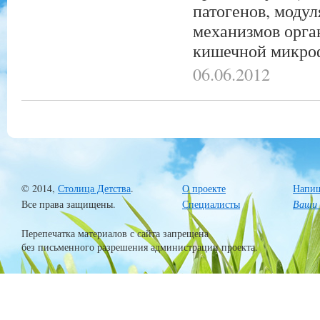
патогенов, моду
механизмов орга
кишечной микро
06.06.2012
© 2014,
Столица Детства
.
О проекте
Напиш
Все права защищены.
Специалисты
Ваши 
Перепечатка материалов с сайта запрещена
без письменного разрешения администрации проекта.