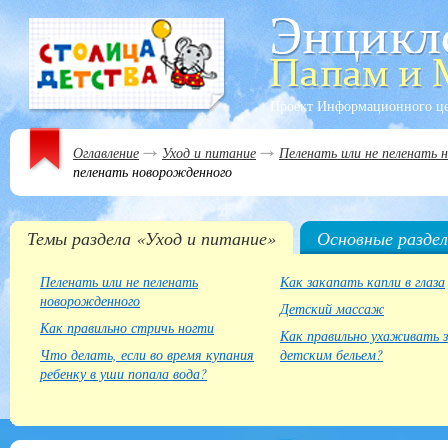
Проект Информационного ц
Оглавление
Уход и питание
Пеленать или не пеленать 
пеленать новорожденного
Темы раздела «Уход и питание»
Основные разде
Пеленать или не пеленать
Как закапать капли в глаза
новорожденного
Детский массаж
Как правильно стричь ногти
Как правильно ухаживать 
Что делать, если во время купания
детским бельем?
ребенку в уши попала вода?