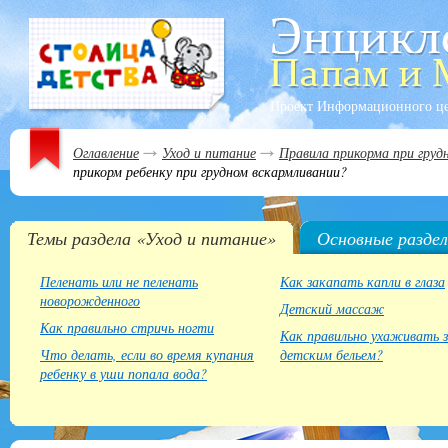
Проект Информационного ц
Оглавление
Уход и питание
Правила прикорма при груд
прикорм ребенку при грудном вскармливании?
Темы раздела «Уход и питание»
Основные разде
Пеленать или не пеленать
Как закапать капли в глаза
новорожденного
Детский массаж
Как правильно стричь ногти
Как правильно ухаживать 
Что делать, если во время купания
детским бельем?
ребенку в уши попала вода?