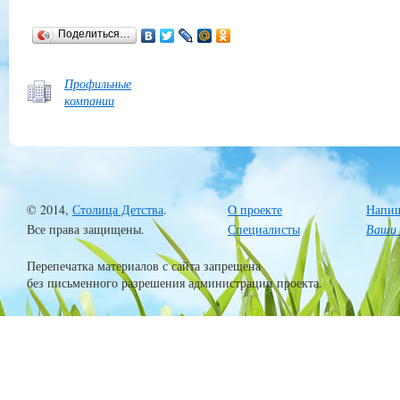
Поделиться…
Профильные
компании
© 2014,
Столица Детства
.
О проекте
Напиш
Все права защищены.
Специалисты
Ваши 
Перепечатка материалов с сайта запрещена
без письменного разрешения администрации проекта.