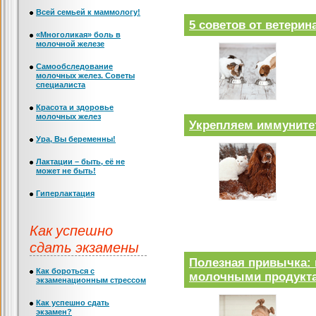
Всей семьей к маммологу!
5 советов от ветерин
«Многоликая» боль в
молочной железе
Самообследование
молочных желез. Советы
специалиста
Красота и здоровье
молочных желез
Укрепляем иммуните
Ура, Вы беременны!
Лактации – быть, её не
может не быть!
Гиперлактация
Как успешно
сдать экзамены
Полезная привычка: 
Как бороться с
молочными продукт
экзаменационным стрессом
Как успешно сдать
экзамен?