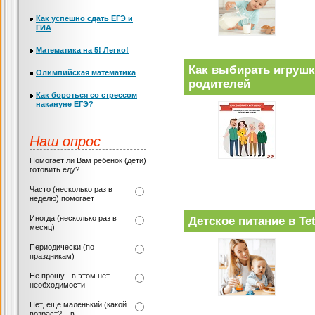
Как успешно сдать ЕГЭ и
ГИА
Математика на 5! Легко!
Как выбирать игрушк
Олимпийская математика
родителей
Как бороться со стрессом
накануне ЕГЭ?
Наш опрос
Помогает ли Вам ребенок (дети)
готовить еду?
Часто (несколько раз в
неделю) помогает
Иногда (несколько раз в
Детское питание в T
месяц)
Периодически (по
праздникам)
Не прошу - в этом нет
необходимости
Нет, еще маленький (какой
возраст? – в