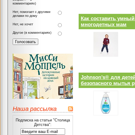
комментариях)
Нет, помогает с другими
делами по дому
Как составить умный
многодетных мам
Нет, не хочет
Другое (в комментариях)
Johnson’s® для дете
безопасного мытья р
Наша рассылка
Подписка на статьи "Столица
Детства":