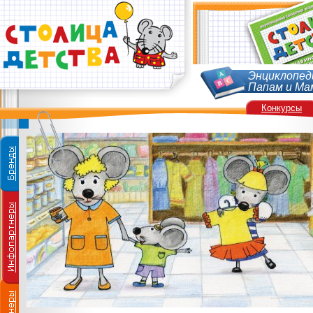
Энциклопед
Папам и Ма
Конкурсы