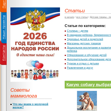
Статьи
в начало
/
все статьи
/
Детские товары - п
Статьи по категориям:
Столица – детям
В ожидании ребенка, беременност
Здоровье детей и родителей
Магазины детских товаров
Дошкольное воспитание и развити
ребенка
Образование и обучение детей
Дополнительное образование дет
Туризм и отдых с детьми
Развлечения и досуг
Какую собаку выбра
Советы
маммолога
Что мы знаем о молочной
железе?