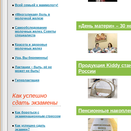
Всей семьей к маммологу!
«Многоликая» боль в
молочной железе
«День матери» – 30 
Самообследование
молочных желез. Советы
специалиста
Красота и здоровье
молочных желез
Ура, Вы беременны!
Продукция Kiddy ста
Лактации – быть, её не
России
может не быть!
Гиперлактация
Как успешно
сдать экзамены
Пенсионные накопле
Как бороться с
экзаменационным стрессом
Как успешно сдать
экзамен?