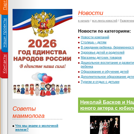
Новости
в начало
/
вся лента новостей
/
Развлечени
Новости по категориям:
Новости компаний
Столица – детям
В ожидании ребенка, беременност
Здоровье детей и родителей
Магазины детских товаров
Дошкольное воспитание и развити
ребенка
Образование и обучение детей
Дополнительное образование дет
Туризм и отдых с детьми
Николай Басков и На
Советы
юного актера с юбил
маммолога
Что мы знаем о молочной
железе?