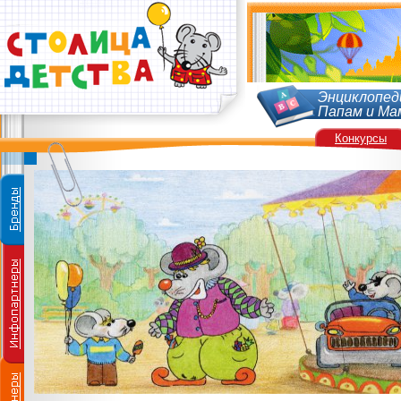
Энциклопед
Папам и Ма
Конкурсы