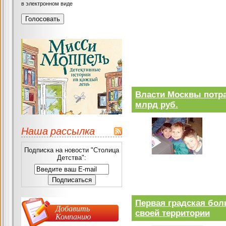
в электронном виде
Власти Москвы потра
млрд руб.
Наша рассылка
Подписка на новости "Столица
Детства":
Первая градская бол
Добавить
своей территории
Компанию