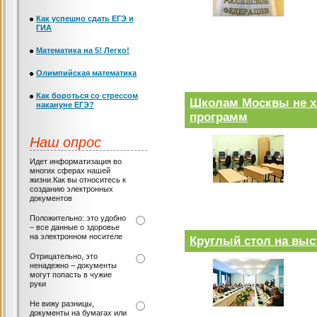
Как успешно сдать ЕГЭ и
ГИА
Математика на 5! Легко!
Олимпийская математика
Как бороться со стрессом
Школам Москвы не х
накануне ЕГЭ?
программ
Наш опрос
Идет информатизация во
многих сферах нашей
жизни.Как вы относитесь к
созданию электронных
документов
Положительно: это удобно
– все данные о здоровье
на электронном носителе
Круглый стол на выст
Отрицательно, это
ненадежно – документы
могут попасть в чужие
руки
Не вижу разницы,
документы на бумагах или