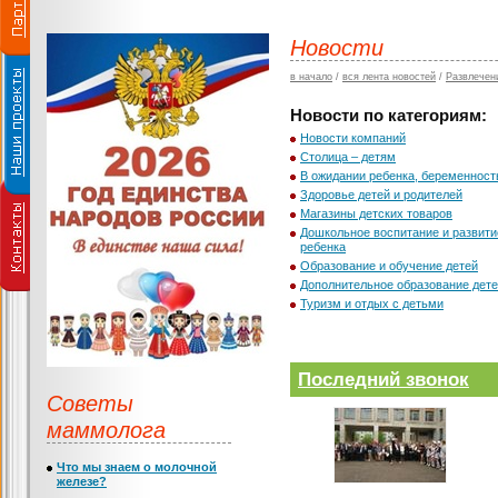
Новости
в начало
/
вся лента новостей
/
Развлечени
Новости по категориям:
Новости компаний
Столица – детям
В ожидании ребенка, беременност
Здоровье детей и родителей
Магазины детских товаров
Дошкольное воспитание и развити
ребенка
Образование и обучение детей
Дополнительное образование дет
Туризм и отдых с детьми
Последний звонок
Советы
маммолога
Что мы знаем о молочной
железе?