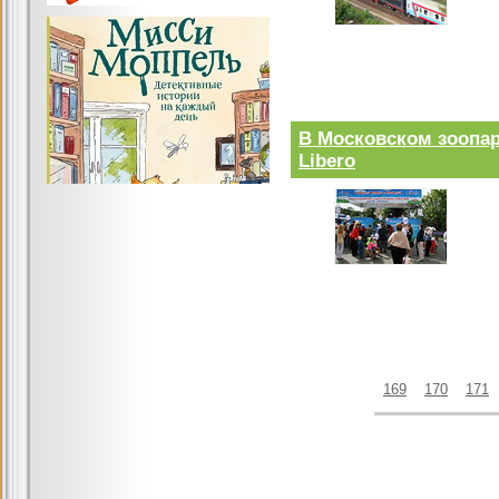
В Московском зоопа
Libero
169
170
171