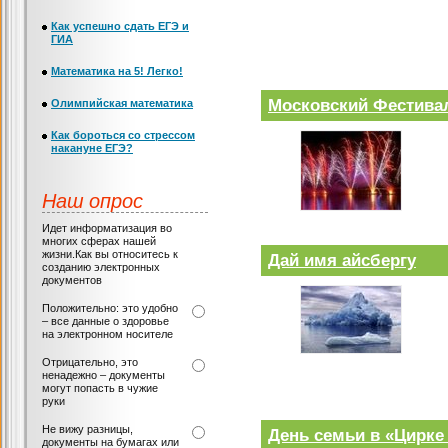
Как успешно сдать ЕГЭ и
ГИА
Математика на 5! Легко!
Московский Фестива
Олимпийская математика
Как бороться со стрессом
накануне ЕГЭ?
Наш опрос
Идет информатизация во
многих сферах нашей
жизни.Как вы относитесь к
Дай имя айсбергу
созданию электронных
документов
Положительно: это удобно
– все данные о здоровье
на электронном носителе
Отрицательно, это
ненадежно – документы
могут попасть в чужие
руки
Не вижу разницы,
День семьи в «Цирке
документы на бумагах или