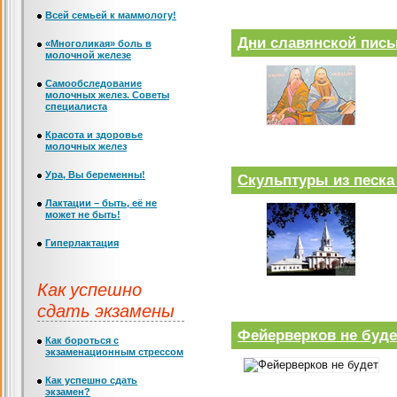
Всей семьей к маммологу!
Дни славянской пись
«Многоликая» боль в
молочной железе
Самообследование
молочных желез. Советы
специалиста
Красота и здоровье
молочных желез
Ура, Вы беременны!
Скульптуры из песка
Лактации – быть, её не
может не быть!
Гиперлактация
Как успешно
сдать экзамены
Фейерверков не буде
Как бороться с
экзаменационным стрессом
Как успешно сдать
экзамен?