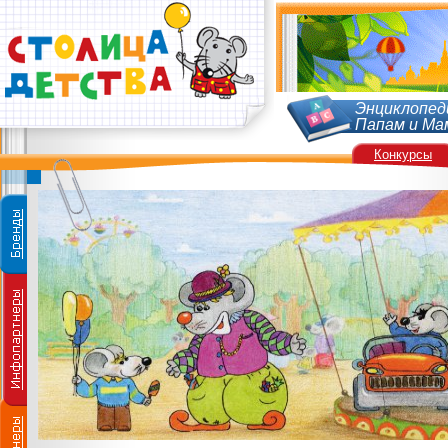
Энциклопед
Папам и Ма
Конкурсы