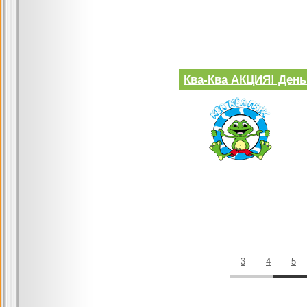
Ква-Ква АКЦИЯ! День
3
4
5