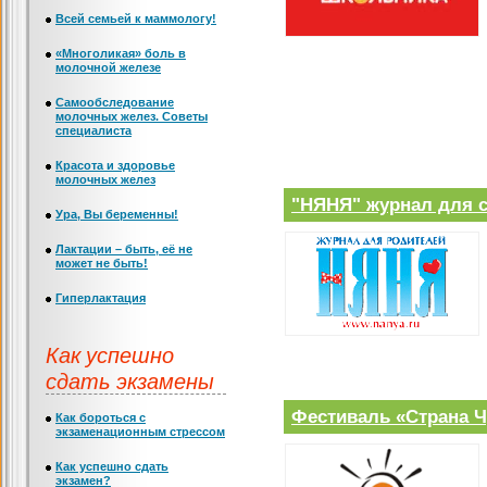
Всей семьей к маммологу!
«Многоликая» боль в
молочной железе
Самообследование
молочных желез. Советы
специалиста
Красота и здоровье
молочных желез
"НЯНЯ" журнал для 
Ура, Вы беременны!
Лактации – быть, её не
может не быть!
Гиперлактация
Как успешно
сдать экзамены
Фестиваль «Страна Ч
Как бороться с
экзаменационным стрессом
Как успешно сдать
экзамен?