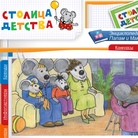
Энциклопед
Папам и Ма
Конкурсы