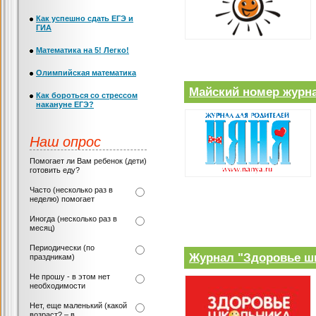
Как успешно сдать ЕГЭ и
ГИА
Математика на 5! Легко!
Олимпийская математика
Майский номер журн
Как бороться со стрессом
накануне ЕГЭ?
Наш опрос
Помогает ли Вам ребенок (дети)
готовить еду?
Часто (несколько раз в
неделю) помогает
Иногда (несколько раз в
месяц)
Периодически (по
Журнал "Здоровье шк
праздникам)
Не прошу - в этом нет
необходимости
Нет, еще маленький (какой
возраст? – в