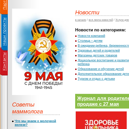
Новости
в начало
/
вся лента новостей
/
Услуги для
Новости по категориям:
Новости компаний
Столица – детям
В ожидании ребенка, беременност
Здоровье детей и родителей
Магазины детских товаров
Дошкольное воспитание и развити
ребенка
Образование и обучение детей
Дополнительное образование дет
Туризм и отдых с детьми
Журнал для родител
Советы
продаже с 27 мая
маммолога
Что мы знаем о молочной
железе?